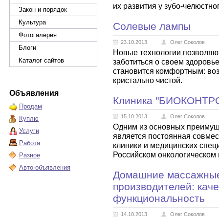
их развития у зубо-челюстно
Закон и порядок
Культура
Солевые лампы
Фотогалерея
23.10.2013
Олег Соколов
Блоги
Новые технологии позволяю
Каталог сайтов
заботиться о своем здоровье
становится комфортным: воз
кристально чистой.
Объявления
Клиника "БИОКОНТР
Продам
15.10.2013
Олег Соколов
Куплю
Одним из основных преиму
Услуги
является постоянная совмес
Работа
клиники и медицинских спец
Российском онкологическом 
Разное
Авто-объявления
Домашние массажные 
производителей: кач
функциональность
14.10.2013
Олег Соколов