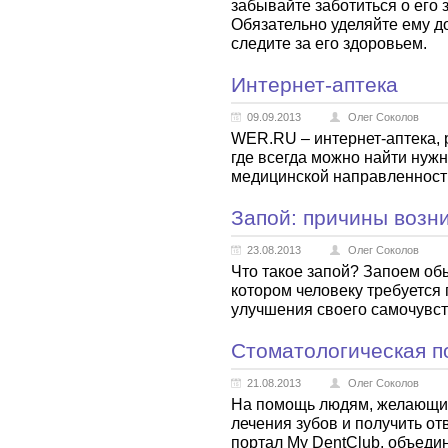
забывайте заботиться о его 
Обязательно уделяйте ему до
следите за его здоровьем.
Интернет-аптека
09.09.2013
Олег Соколов
WER.RU – интернет-аптека, 
где всегда можно найти нуж
медицинской направленнос
Запой: причины возн
23.08.2013
Олег Соколов
Что такое запой? Запоем об
котором человеку требуется
улучшения своего самочувст
Стоматологическая 
21.08.2013
Олег Соколов
На помощь людям, желающим
лечения зубов и получить от
портал My DentClub, объеди