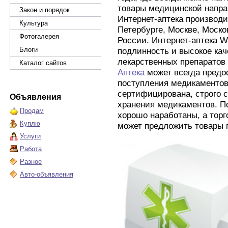
товары медицинской напр
Закон и порядок
Интернет-аптека производи
Культура
Петербурге, Москве, Моско
Фотогалерея
России. Интернет-аптека 
Блоги
подлинность и высокое ка
лекарственных препаратов 
Каталог сайтов
Аптека
может всегда предо
поступления медикаментов
сертифицирована, строго 
Объявления
хранения медикаментов. П
Продам
хорошо наработаны, а торг
Куплю
может предложить товары 
Услуги
Работа
Разное
Авто-объявления