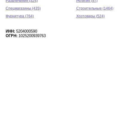
Развлечения (524)
Религия (97)
Спецмагазины (435)
Строительные (1464)
Фурнитура (764)
Хозтовары (524)
ИНН:
5204000590
ОГРН:
1025200939763