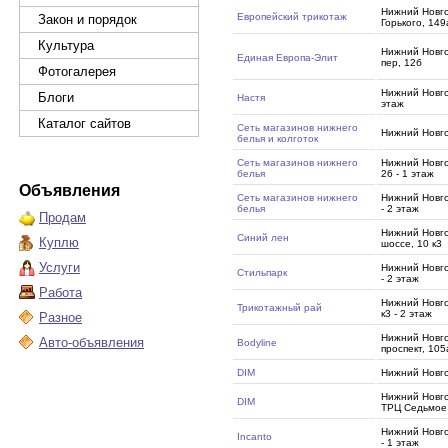
Нижний Новг
Европейский трикотаж
Закон и порядок
Горького, 149
Культура
Нижний Новго
Единая Европа-Элит
пер, 12б
Фотогалерея
Нижний Новго
Блоги
Настя
этаж
Каталог сайтов
Сеть магазинов нижнего
Нижний Новго
белья и колготок
Сеть магазинов нижнего
Нижний Новго
белья
26 - 1 этаж
Объявления
Сеть магазинов нижнего
Нижний Новго
белья
- 2 этаж
Продам
Нижний Новго
Синий лен
Куплю
шоссе, 10 к3
Услуги
Нижний Новго
Стильпарк
- 2 этаж
Работа
Нижний Новго
Трикотажный рай
к3 - 2 этаж
Разное
Нижний Новго
Авто-объявления
Bodyline
проспект, 105
DIM
Нижний Новг
Нижний Новго
DIM
ТРЦ Седьмое
Нижний Новго
Incanto
- 1 этаж