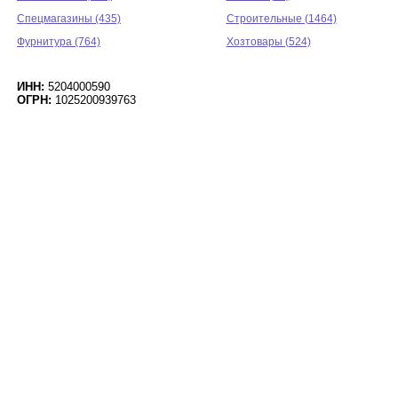
Спецмагазины (435)
Строительные (1464)
Фурнитура (764)
Хозтовары (524)
ИНН:
5204000590
ОГРН:
1025200939763