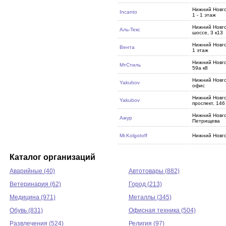
Нижний Новго
Incanto
1 - 1 этаж
Нижний Новг
Аль-Текс
шоссе, 3 к13
Нижний Новго
Вента
1 этаж
Нижний Новго
МтСтиль
59а к8
Нижний Новгор
Yakubov
офис
Нижний Новго
Yakubov
проспект, 146
Нижний Новго
Ажур
Петрищева
Mr.Kolgotoff
Нижний Новг
Каталог организаций
Аварийные (40)
Автотовары (882)
Ветеринария (62)
Город (213)
Медицина (971)
Металлы (345)
Обувь (831)
Офисная техника (504)
Развлечения (524)
Религия (97)