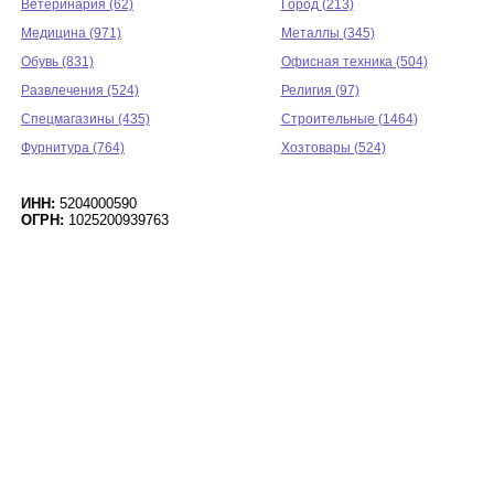
Ветеринария (62)
Город (213)
Медицина (971)
Металлы (345)
Обувь (831)
Офисная техника (504)
Развлечения (524)
Религия (97)
Спецмагазины (435)
Строительные (1464)
Фурнитура (764)
Хозтовары (524)
ИНН:
5204000590
ОГРН:
1025200939763