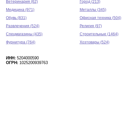
Ветеринария (62)
Город (213)
Медицина (971)
Металлы (345)
Обувь (831)
Офисная техника (504)
Развлечения (524)
Религия (97)
Спецмагазины (435)
Строительные (1464)
Фурнитура (764)
Хозтовары (524)
ИНН:
5204000590
ОГРН:
1025200939763