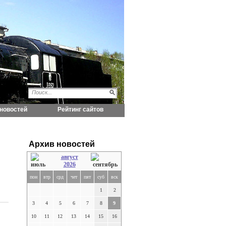
новостей
Рейтинг сайтов
Архив новостей
август
2026
пон
втр
срд
чет
пят
суб
вск
1
2
3
4
5
6
7
8
9
10
11
12
13
14
15
16