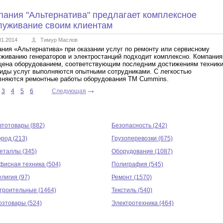
пания "Альтернатива" предлагает комплексное
луживание своим клиентам
01.2014
Тимур Маслов
ния «Альтернатива» при оказании услуг по ремонту или сервисному
живанию генераторов и электростанций подходит комплексно. Компания
ена оборудованием, соответствующим последним достижениям техники
иды услуг выполняются опытными сотрудниками. С легкостью
лняются ремонтные работы оборудования ТМ Cummins.
3
4
5
6
Следующая
втотовары (882)
Безопасность (242)
ород (213)
Грузоперевозки (675)
еталлы (345)
Оборудование (1087)
фисная техника (504)
Полиграфия (545)
елигия (97)
Ремонт (1570)
троительные (1464)
Текстиль (540)
озтовары (524)
Электротехника (464)