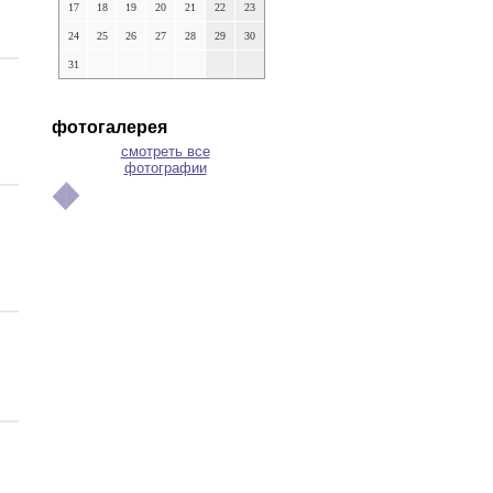
17
18
19
20
21
22
23
24
25
26
27
28
29
30
31
фотогалерея
смотреть все
фотографии