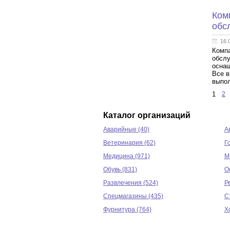
Ком
обс
16.
Компа
обслу
оснащ
Все в
выпо
1
2
Каталог организаций
Аварийные (40)
А
Ветеринария (62)
Г
Медицина (971)
М
Обувь (831)
О
Развлечения (524)
Р
Спецмагазины (435)
С
Фурнитура (764)
Х