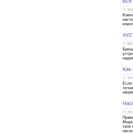
Все
14.
Компа
насто
компл
INS
08.
Бренд
устро
наде
Как
25.
Если 
лучше
напря
Нас
20.
Прави
Модел
свои 
насос