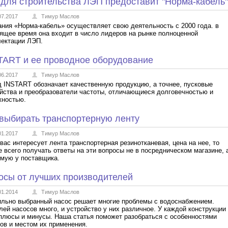
 для строительства ЛЭП предоставит "Норма-кабель"
07.2017
Тимур Маслов
ния «Норма-кабель» осуществляет свою деятельность с 2000 года. в
ящее время она входит в число лидеров на рынке полноценной
ектации ЛЭП.
TART и ее проводное оборудование
06.2017
Тимур Маслов
 INSTART обозначает качественную продукцию, а точнее, пусковые
йства и преобразователи частоты, отличающиеся долговечностью и
жностью.
 выбирать транспортерную ленту
01.2017
Тимур Маслов
вас интересует лента транспортерная резинотканевая, цена на нее, то
 всего получать ответы на эти вопросы не в посредническом магазине, 
мую у поставщика.
осы от лучших производителей
01.2014
Тимур Маслов
льно выбранный насос решает многие проблемы с водоснабжением.
ей насосов много, и устройство у них различное. У каждой конструкции
плюсы и минусы. Наша статья поможет разобраться с особенностями
ов и местом их применения.