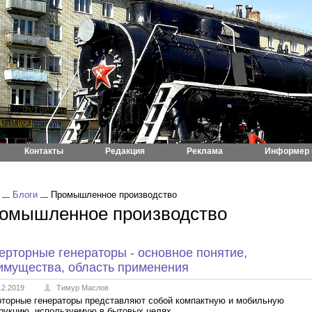
Контакты
Редакция
Реклама
Информер 
Блоги
Промышленное производство
омышленное производство
ерторные генераторы - основное понятие,
имущества, область применения
12.2019
Тимур Маслов
торные генераторы представляют собой компактную и мобильную
рукцию, используемую в бытовых целях.