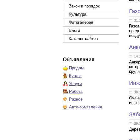
Закон и порядок
Газ
Культура
31.
Фотогалерея
Газоа
Блоги
предн
возду
Каталог сайтов
Анк
14.
Объявления
Анкер
котор
Продам
крупн
Куплю
Инж
Услуги
Работа
30.
Очень
Разное
иные 
Авто-объявления
Заб
29.
Дерев