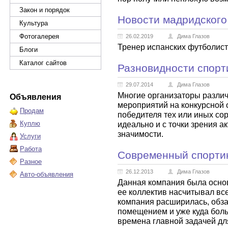
Закон и порядок
Новости мадридского 
Культура
Фотогалерея
26.02.2019
Дима Глазов
Тренер испанских футболист
Блоги
Каталог сайтов
Разновидности спорт
29.07.2014
Дима Глазов
Многие организаторы различ
Объявления
мероприятий на конкурсной о
Продам
победителя тех или иных со
Куплю
идеально и с точки зрения ак
значимости.
Услуги
Работа
Современный спорти
Разное
26.12.2013
Дима Глазов
Авто-объявления
Данная компания была основ
ее коллектив насчитывал всег
компания расширилась, обз
помещением и уже куда боль
времена главной задачей д