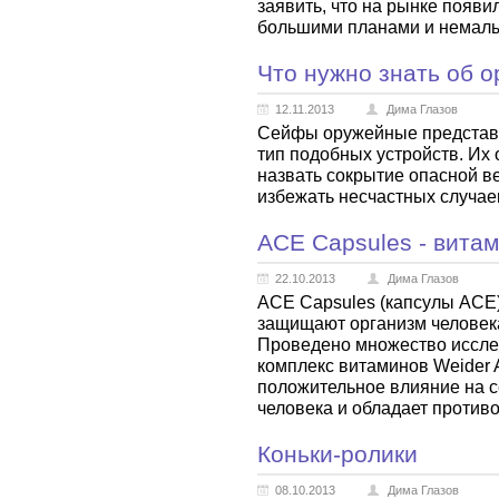
заявить, что на рынке появи
большими планами и немал
Что нужно знать об 
12.11.2013
Дима Глазов
Сейфы оружейные представ
тип подобных устройств. И
назвать сокрытие опасной ве
избежать несчастных случае
ACE Сapsules - вита
22.10.2013
Дима Глазов
ACE Сapsules (капсулы АСЕ)
защищают организм человека
Проведено множество исслед
комплекс витаминов Weider 
положительное влияние на с
человека и обладает против
Коньки-ролики
08.10.2013
Дима Глазов