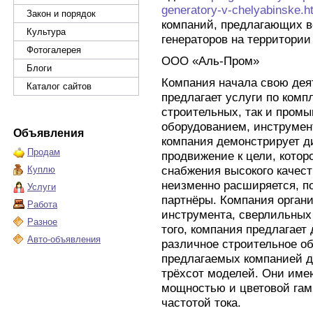
generatory-v-chelyabinske.h
Закон и порядок
компаний, предлагающих в
Культура
генераторов на территории
Фотогалерея
ООО «Аль-Пром»
Блоги
Компания начала свою деят
Каталог сайтов
предлагает услуги по ком
строительных, так и пром
оборудованием, инструмен
Объявления
компания демонстрирует д
Продам
продвижение к цели, котор
снабжения высокого качес
Куплю
неизменно расширяется, п
Услуги
партнёры. Компания органи
Работа
инструмента, сверлильных 
Разное
того, компания предлагает
Авто-объявления
различное строительное о
предлагаемых компанией д
трёхсот моделей. Они имею
мощностью и цветовой гам
частотой тока.