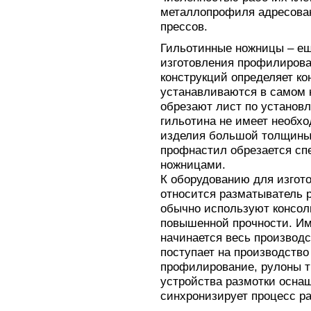
металлопрофиля адресова
прессов.
Гильотинные ножницы – е
изготовления профилирова
конструкций определяет к
устанавливаются в самом к
обрезают лист по установ
гильотина не имеет необх
изделия большой толщины.
профнастил обрезается с
ножницами.
К оборудованию для изгот
относится разматыватель р
обычно используют консол
повышенной прочности. Им
начинается весь производс
поступает на производств
профилирование, рулоны т
устройства размотки осна
синхронизирует процесс ра