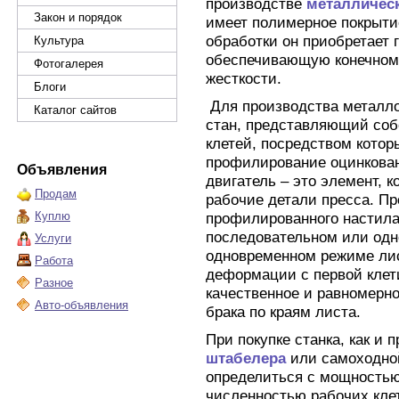
производстве
металличес
Закон и порядок
имеет полимерное покрытие
обработки он приобретает 
Культура
обеспечивающую конечном
Фотогалерея
жесткости.
Блоги
Для производства металл
Каталог сайтов
стан, представляющий соб
клетей, посредством котор
профилирование оцинкован
Объявления
двигатель – это элемент, 
Продам
рабочие детали пресса. Пр
Куплю
профилированного настила
последовательном или од
Услуги
одновременном режиме лис
Работа
деформации с первой клет
Разное
качественное и равномерн
Авто-объявления
брака по краям листа.
При покупке станка, как и 
штабелера
или самоходной
определиться с мощностью
численностью рабочих кле