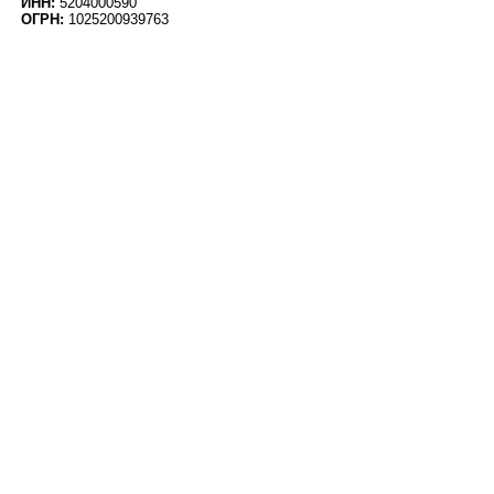
ИНН:
5204000590
ОГРН:
1025200939763