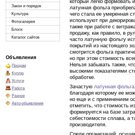
который легко формовать 
Закон и порядок
латунная фольга приобрел
чего стала ее умеренная с
Культура
используют при декориров
Фотогалерея
также при работе с витраж
Блоги
продажу, как правило, в р
Каталог сайтов
часто латунную фольгу ис
покрытий из настоящего зо
смотрится фольга практиче
Объявления
но при этом стоимость все
Нельзя забывать также, чт
Продам
высокими показателями сто
Куплю
обработке.
Услуги
Зачастую
латунная фольга
Работа
благодаря которому ее мож
Разное
но еще и с применением о
Авто-объявления
отметить, что стоимость и
формируется на базе затр
себестоимости сплава, а т
производителя.
Среди организаций, осущ