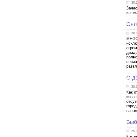
30.
Зачас
и ком
Онл
30.
MEGOG
исклю
огром
двадц
полн
сериа
развл
О д
30.
Как о
изнош
отсут
город
начал
Выб
25.
Как п