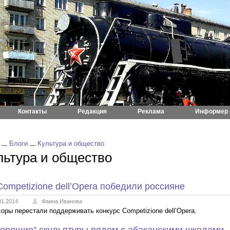
Контакты
Редакция
Реклама
Информер 
Блоги
Культура и общество
льтура и общество
Competizione dell’Opera победили россияне
01.2014
Фаина Иванова
оры перестали поддерживать конкурс Competizione dell’Opera.