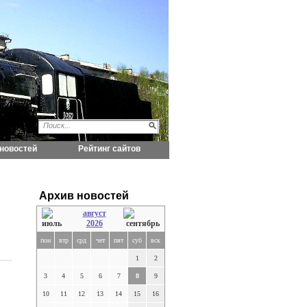
новостей
Рейтинг сайтов
Архив новостей
август
2026
пон
втр
срд
чет
пят
суб
вск
1
2
3
4
5
6
7
8
9
10
11
12
13
14
15
16