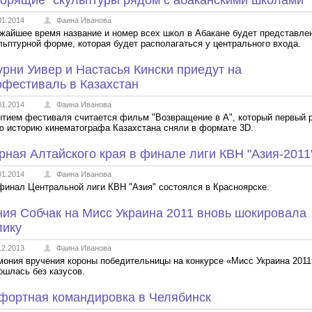
ворящие" скульптуры рядом с абаканскими школами
01.2014
Фаина Иванова
жайшее время название и номер всех школ в Абакане будет представле
льптурной форме, которая будет располагаться у центрального входа.
урни Уивер и Настасья Кински приедут на
офестиваль в Казахстан
01.2014
Фаина Иванова
тием фестиваля считается фильм "Возвращение в А", который первый 
ю историю кинематографа Казахстана сняли в формате 3D.
рная Алтайского края в финале лиги КВН "Азия-2011
01.2014
Фаина Иванова
инал Центральной лиги КВН "Азия" состоялся в Красноярске.
ния Собчак на Мисс Украина 2011 вновь шокировала
лику
12.2013
Фаина Иванова
ония вручения короны победительницы на конкурсе «Мисс Украина 2011
ошлась без казусов.
фортная командировка в Челябинск