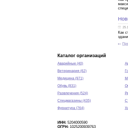
макси
специ
Нов
25.
Как с
здани
Пр
Каталог организаций
Аварийные (40)
А
Ветеринария (62)
Г
Медицина (971)
М
Обувь (831)
О
Развлечения (524)
Р
Спецмагазины (435)
С
Фурнитура (764)
Х
ИНН:
5204000590
ОГРН:
1025200939763