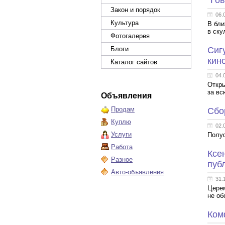
"Го
Закон и порядок
06.
Культура
В бли
в ску
Фотогалерея
Блоги
Сиг
кин
Каталог сайтов
04.
Откры
за вс
Объявления
Продам
Сбо
Куплю
02.
Услуги
Полуф
Работа
Ксе
Разное
пуб
Авто-объявления
31.
Церем
не об
Ком