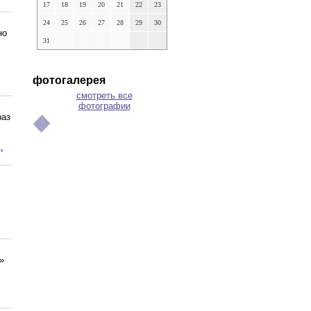
17
18
19
20
21
22
23
24
25
26
27
28
29
30
но
31
фотогалерея
смотреть все
фотографии
раз
"
»