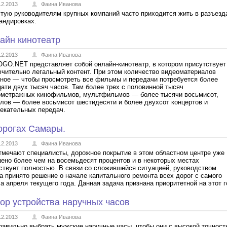
12.2013
Фаина Иванова
тую руководителям крупных компаний часто приходится жить в разъезд
андировках.
айн кинотеатр
12.2013
Фаина Иванова
O.NET представляет собой онлайн-кинотеатр, в котором присутствует
чительно легальный контент. При этом количество видеоматериалов
ное — чтобы просмотреть все фильмы и передачи потребуется более
ати двух тысяч часов. Там более трех с половинной тысяч
ометражных кинофильмов, мультфильмов — более тысячи восьмисот,
лов — более восьмисот шестидесяти и более двухсот концертов и
екательных передач.
орогах Самары.
12.2013
Фаина Иванова
тмечают специалисты, дорожное покрытие в этом областном центре уже
ено более чем на восемьдесят процентов и в некоторых местах
ствует полностью. В связи со сложившейся ситуацией, руководством
а принято решение о начале капитального ремонта всех дорог с самого
а апреля текущего года. Данная задача признана приоритетной на этот г
ор устройства наручных часов
12.2013
Фаина Иванова
равильно выбрать мужские наручные часы, чтобы они с высокой точнос