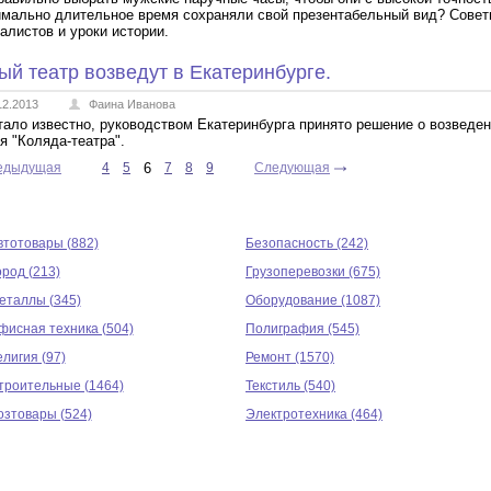
мально длительное время сохраняли свой презентабельный вид? Сове
алистов и уроки истории.
ый театр возведут в Екатеринбурге.
12.2013
Фаина Иванова
тало известно, руководством Екатеринбурга принято решение о возведе
я "Коляда-театра".
едыдущая
4
5
6
7
8
9
Следующая
втотовары (882)
Безопасность (242)
ород (213)
Грузоперевозки (675)
еталлы (345)
Оборудование (1087)
фисная техника (504)
Полиграфия (545)
елигия (97)
Ремонт (1570)
троительные (1464)
Текстиль (540)
озтовары (524)
Электротехника (464)