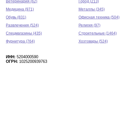
Ветеринария (62)
Город (213)
Медицина (971)
Металлы (345)
Обувь (831)
Офисная техника (504)
Развлечения (524)
Религия (97)
Спецмагазины (435)
Строительные (1464)
Фурнитура (764)
Хозтовары (524)
ИНН:
5204000590
ОГРН:
1025200939763