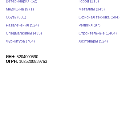
Ветеринария (62)
Город (213)
Медицина (971)
Металлы (345)
Обувь (831)
Офисная техника (504)
Развлечения (524)
Религия (97)
Спецмагазины (435)
Строительные (1464)
Фурнитура (764)
Хозтовары (524)
ИНН:
5204000590
ОГРН:
1025200939763