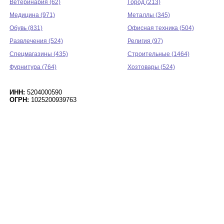
Ветеринария (62)
Город (213)
Медицина (971)
Металлы (345)
Обувь (831)
Офисная техника (504)
Развлечения (524)
Религия (97)
Спецмагазины (435)
Строительные (1464)
Фурнитура (764)
Хозтовары (524)
ИНН:
5204000590
ОГРН:
1025200939763