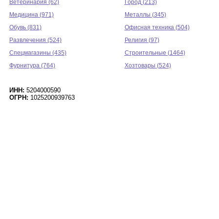
Ветеринария (62)
Город (213)
Медицина (971)
Металлы (345)
Обувь (831)
Офисная техника (504)
Развлечения (524)
Религия (97)
Спецмагазины (435)
Строительные (1464)
Фурнитура (764)
Хозтовары (524)
ИНН:
5204000590
ОГРН:
1025200939763