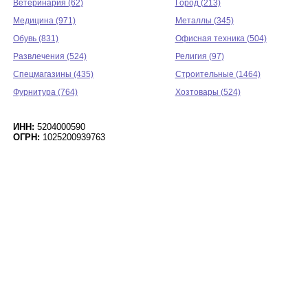
Ветеринария (62)
Город (213)
Медицина (971)
Металлы (345)
Обувь (831)
Офисная техника (504)
Развлечения (524)
Религия (97)
Спецмагазины (435)
Строительные (1464)
Фурнитура (764)
Хозтовары (524)
ИНН:
5204000590
ОГРН:
1025200939763