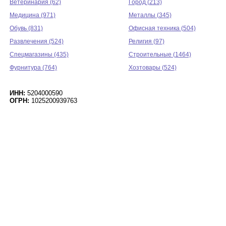
Ветеринария (62)
Город (213)
Медицина (971)
Металлы (345)
Обувь (831)
Офисная техника (504)
Развлечения (524)
Религия (97)
Спецмагазины (435)
Строительные (1464)
Фурнитура (764)
Хозтовары (524)
ИНН:
5204000590
ОГРН:
1025200939763