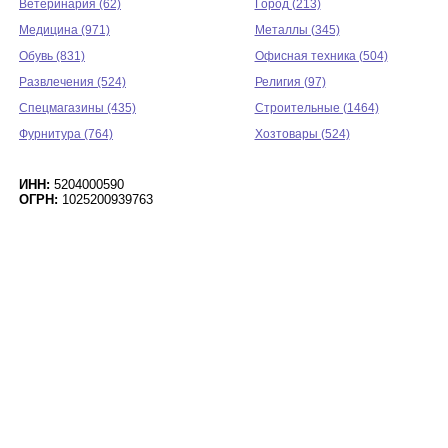
Ветеринария (62)
Город (213)
Медицина (971)
Металлы (345)
Обувь (831)
Офисная техника (504)
Развлечения (524)
Религия (97)
Спецмагазины (435)
Строительные (1464)
Фурнитура (764)
Хозтовары (524)
ИНН:
5204000590
ОГРН:
1025200939763