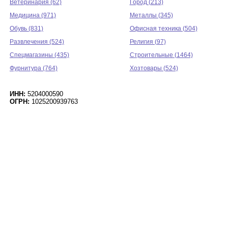
Ветеринария (62)
Город (213)
Медицина (971)
Металлы (345)
Обувь (831)
Офисная техника (504)
Развлечения (524)
Религия (97)
Спецмагазины (435)
Строительные (1464)
Фурнитура (764)
Хозтовары (524)
ИНН:
5204000590
ОГРН:
1025200939763