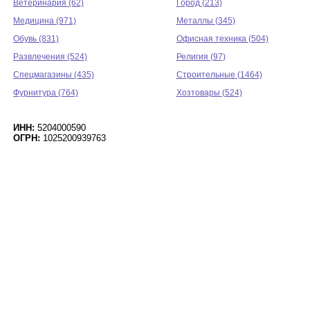
Ветеринария (62)
Город (213)
Медицина (971)
Металлы (345)
Обувь (831)
Офисная техника (504)
Развлечения (524)
Религия (97)
Спецмагазины (435)
Строительные (1464)
Фурнитура (764)
Хозтовары (524)
ИНН:
5204000590
ОГРН:
1025200939763