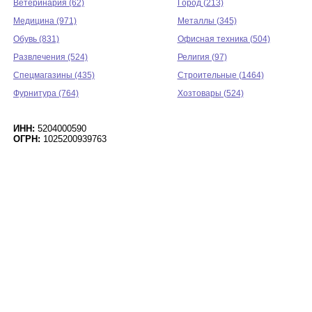
Ветеринария (62)
Город (213)
Медицина (971)
Металлы (345)
Обувь (831)
Офисная техника (504)
Развлечения (524)
Религия (97)
Спецмагазины (435)
Строительные (1464)
Фурнитура (764)
Хозтовары (524)
ИНН:
5204000590
ОГРН:
1025200939763