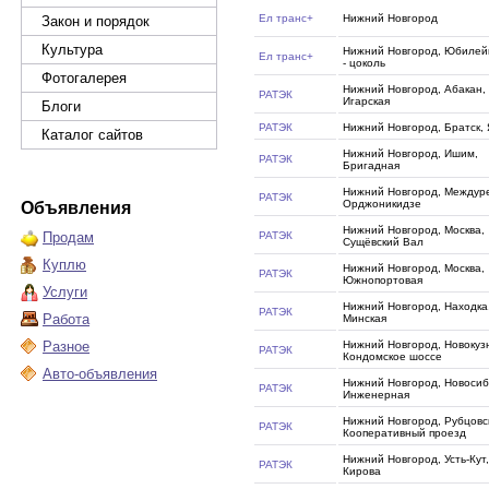
Ел транс+
Нижний Новгород
Закон и порядок
Культура
Нижний Новгород, Юбилей
Ел транс+
- цоколь
Фотогалерея
Нижний Новгород, Абакан,
РАТЭК
Игарская
Блоги
РАТЭК
Нижний Новгород, Братск, 
Каталог сайтов
Нижний Новгород, Ишим,
РАТЭК
Бригадная
Нижний Новгород, Междуре
РАТЭК
Орджоникидзе
Объявления
Нижний Новгород, Москва,
Продам
РАТЭК
Сущёвский Вал
Куплю
Нижний Новгород, Москва,
РАТЭК
Южнопортовая
Услуги
Нижний Новгород, Находка
РАТЭК
Работа
Минская
Разное
Нижний Новгород, Новокуз
РАТЭК
Кондомское шоссе
Авто-объявления
Нижний Новгород, Новосиб
РАТЭК
Инженерная
Нижний Новгород, Рубцовс
РАТЭК
Кооперативный проезд
Нижний Новгород, Усть-Кут,
РАТЭК
Кирова