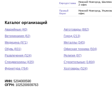
Нижний Новгород, Шаляпина
Евродоставка
2 офис
Правый
Нижний Новгород, Ульянова,
берег
офис
Каталог организаций
Аварийные (40)
Автотовары (882)
Ветеринария (62)
Город (213)
Медицина (971)
Металлы (345)
Обувь (831)
Офисная техника (504)
Развлечения (524)
Религия (97)
Спецмагазины (435)
Строительные (1464)
Фурнитура (764)
Хозтовары (524)
ИНН:
5204000590
ОГРН:
1025200939763