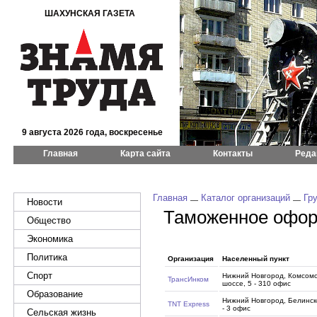
ШАХУНСКАЯ ГАЗЕТА
9 августа 2026 года, воскресенье
Главная
Карта сайта
Контакты
Реда
Главная
Каталог организаций
Гр
Новости
Таможенное офо
Общество
Экономика
Политика
Организация
Населенный пункт
Спорт
Нижний Новгород, Комсом
ТрансИнком
шоссе, 5 - 310 офис
Образование
Нижний Новгород, Белинск
TNT Express
- 3 офис
Сельская жизнь