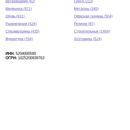
Ветеринария (62)
Город (213)
Медицина (971)
Металлы (345)
Обувь (831)
Офисная техника (504)
Развлечения (524)
Религия (97)
Спецмагазины (435)
Строительные (1464)
Фурнитура (764)
Хозтовары (524)
ИНН:
5204000590
ОГРН:
1025200939763