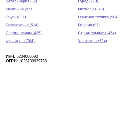
Ветеринария (62)
Город (213)
Медицина (971)
Металлы (345)
Обувь (831)
Офисная техника (504)
Развлечения (524)
Религия (97)
Спецмагазины (435)
Строительные (1464)
Фурнитура (764)
Хозтовары (524)
ИНН:
5204000590
ОГРН:
1025200939763