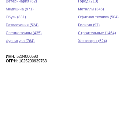
Ветеринария (62)
Город (213)
Медицина (971)
Металлы (345)
Обувь (831)
Офисная техника (504)
Развлечения (524)
Религия (97)
Спецмагазины (435)
Строительные (1464)
Фурнитура (764)
Хозтовары (524)
ИНН:
5204000590
ОГРН:
1025200939763