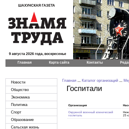
ШАХУНСКАЯ ГАЗЕТА
9 августа 2026 года, воскресенье
Главная
Карта сайта
Контакты
Реда
Главная
Каталог организаций
Ме
Новости
Госпитали
Общество
Экономика
Политика
Организация
Нас
Спорт
Окружной военный клинический
Ниж
госпиталь
25 к
Образование
Сельская жизнь