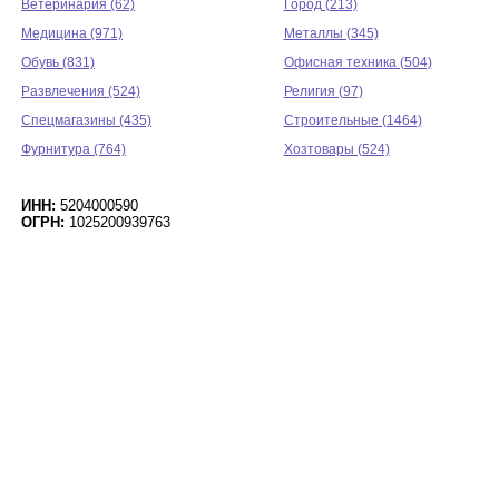
Ветеринария (62)
Город (213)
Медицина (971)
Металлы (345)
Обувь (831)
Офисная техника (504)
Развлечения (524)
Религия (97)
Спецмагазины (435)
Строительные (1464)
Фурнитура (764)
Хозтовары (524)
ИНН:
5204000590
ОГРН:
1025200939763