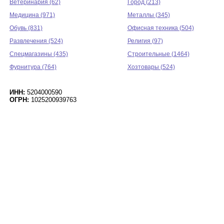
Ветеринария (62)
Город (213)
Медицина (971)
Металлы (345)
Обувь (831)
Офисная техника (504)
Развлечения (524)
Религия (97)
Спецмагазины (435)
Строительные (1464)
Фурнитура (764)
Хозтовары (524)
ИНН:
5204000590
ОГРН:
1025200939763