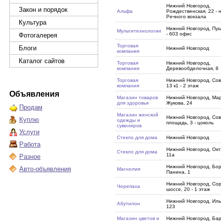
Нижний Новгород,
Закон и порядок
Альфа
Рождественская, 22 - 
Речного вокзала
Культура
Нижний Новгород, Пуш
Мультитехнологии
- 603 офис
Фотогалерея
Торговая
Блоги
Нижний Новгород
компания
Каталог сайтов
Торговая
Нижний Новгород,
компания
Деревообделочная, 8
Торговая
Нижний Новгород, Сов
компания
13 к1 - 2 этаж
Объявления
Магазин товаров
Нижний Новгород, Ма
для здоровья
Жукова, 24
Продам
Магазин женской
Нижний Новгород, Сов
Куплю
одежды и
площадь, 3 - цоколь
сувениров
Услуги
Стекло для дома
Нижний Новгород
Работа
Нижний Новгород, Окт
Стекло для дома
11а
Разное
Нижний Новгород, Бо
Авто-объявления
Магнолия
Панина, 1
Нижний Новгород, Со
Черепаха
шоссе, 20 - 1 этаж
Нижний Новгород, Иль
Абутилон
123
Магазин цветов и
Нижний Новгород, Бар