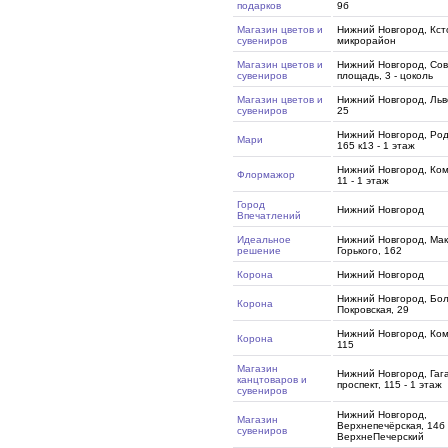
подарков
9б
Магазин цветов и
Нижний Новгород, Ксто
сувениров
микрорайон
Магазин цветов и
Нижний Новгород, Сов
сувениров
площадь, 3 - цоколь
Магазин цветов и
Нижний Новгород, Льв
сувениров
25
Нижний Новгород, Ро
Мари
165 к13 - 1 этаж
Нижний Новгород, Ко
Флормажор
11 - 1 этаж
Город
Нижний Новгород
Впечатлений
Идеальное
Нижний Новгород, Ма
решение
Горького, 162
Корона
Нижний Новгород
Нижний Новгород, Бо
Корона
Покровская, 29
Нижний Новгород, Ко
Корона
115
Магазин
Нижний Новгород, Гаг
канцтоваров и
проспект, 115 - 1 этаж
сувениров
Нижний Новгород,
Магазин
Верхнепечёрская, 14б 
сувениров
ВерхнеПечерский