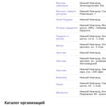
Магазин
Нижний Новгород,
сувениров
Зеленодольская, 54а
Магазин товаров
Нижний Новгород, Ст
для дома
Революции, 7
Ножи-Подарки
Нижний Новгород
Нижний Новгород, Мос
Острые ощущения
шоссе, 296а - гиперма
Карусель
Подарок от
Нижний Новгород, Каз
автора
шоссе, 12 к1 - 1 этаж
Нижний Новгород, Окт
Шалун
проспект, 2а - 3 этаж
Экзотика
Нижний Новгород
Нижний Новгород, Окт
Экзотика
проспект, 2а - универм
Автозаводский
Нижний Новгород, Зав
Экзотика
парк, 21а - 206 офис
Baltamber
Нижний Новгород
Нижний Новгород, Со
Glasar
шоссе, 20 - 1 этаж
Нижний Новгород, Бо
NEобычно
Покровская, 9б - цокол
Каталог организаций