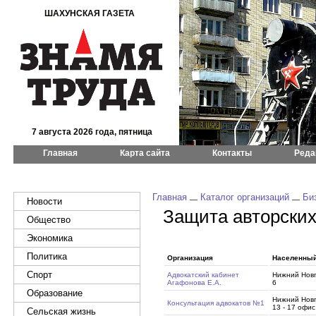
ШАХУНСКАЯ ГАЗЕТА
7 августа 2026 года, пятница
Главная
Карта сайта
Контакты
Реда
Главная
Каталог организаций
Би
Новости
Защита авторских
Общество
Экономика
Политика
Организация
Населенный
Спорт
Адвокатский кабинет
Нижний Новг
Агафонова Е.А.
6
Образование
Нижний Новг
Консультация адвокатов №1
13 - 17 офис
Сельская жизнь