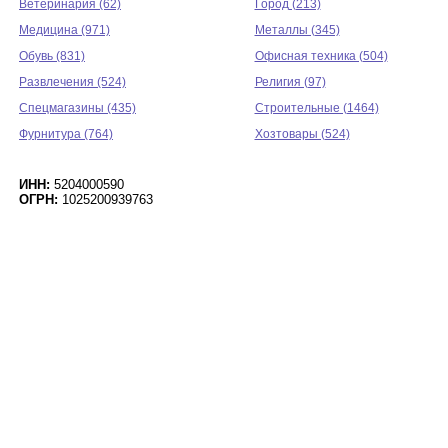
Ветеринария (62)
Город (213)
Медицина (971)
Металлы (345)
Обувь (831)
Офисная техника (504)
Развлечения (524)
Религия (97)
Спецмагазины (435)
Строительные (1464)
Фурнитура (764)
Хозтовары (524)
ИНН:
5204000590
ОГРН:
1025200939763