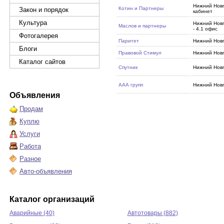
Нижний Новго
Котин и Партнеры
Закон и порядок
кабинет
Культура
Нижний Новг
Маслов и партнеры
- 4.1 офис
Фотогалерея
Паритет
Нижний Нов
Блоги
Правовой Стимул
Нижний Новг
Каталог сайтов
Спутник
Нижний Новг
ААА групп
Нижний Нов
Объявления
Продам
Куплю
Услуги
Работа
Разное
Авто-объявления
Каталог организаций
Аварийные (40)
Автотовары (882)