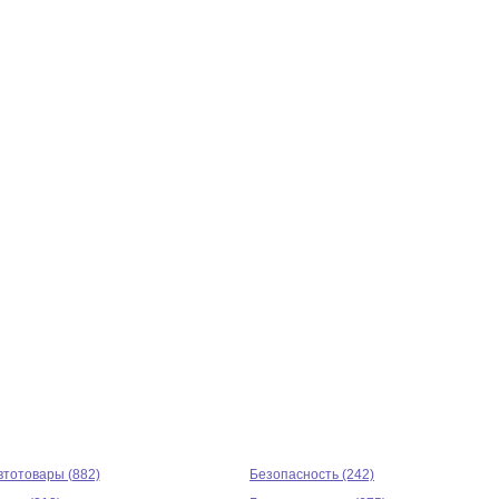
втотовары (882)
Безопасность (242)