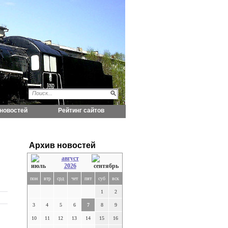
новостей
Рейтинг сайтов
Архив новостей
август
2026
пон
втр
срд
чет
пят
суб
вск
1
2
3
4
5
6
7
8
9
10
11
12
13
14
15
16