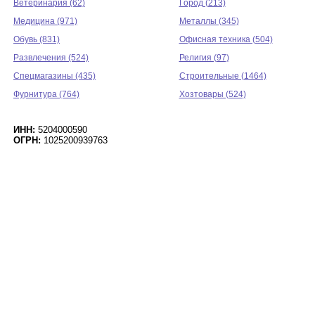
Ветеринария (62)
Город (213)
Медицина (971)
Металлы (345)
Обувь (831)
Офисная техника (504)
Развлечения (524)
Религия (97)
Спецмагазины (435)
Строительные (1464)
Фурнитура (764)
Хозтовары (524)
ИНН:
5204000590
ОГРН:
1025200939763