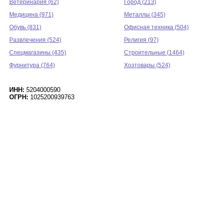
Ветеринария (62)
Город (213)
Медицина (971)
Металлы (345)
Обувь (831)
Офисная техника (504)
Развлечения (524)
Религия (97)
Спецмагазины (435)
Строительные (1464)
Фурнитура (764)
Хозтовары (524)
ИНН:
5204000590
ОГРН:
1025200939763