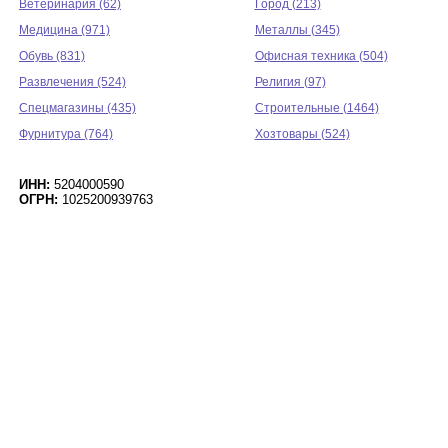
Ветеринария (62)
Город (213)
Медицина (971)
Металлы (345)
Обувь (831)
Офисная техника (504)
Развлечения (524)
Религия (97)
Спецмагазины (435)
Строительные (1464)
Фурнитура (764)
Хозтовары (524)
ИНН:
5204000590
ОГРН:
1025200939763