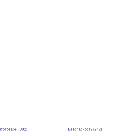
втотовары (882)
Безопасность (242)