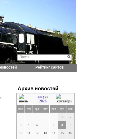
новостей
Рейтинг сайтов
Архив новостей
август
"
2026
пон
втр
срд
чет
пят
суб
вск
1
2
3
4
5
6
7
8
9
10
11
12
13
14
15
16