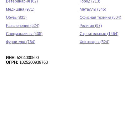
Ветеринария (62)
Город (213)
Медицина (971)
Металлы (345)
Обувь (831)
Офисная техника (504)
Развлечения (524)
Религия (97)
Спецмагазины (435)
Строительные (1464)
Фурнитура (764)
Хозтовары (524)
ИНН:
5204000590
ОГРН:
1025200939763