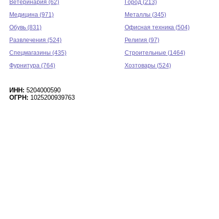
Ветеринария (62)
Город (213)
Медицина (971)
Металлы (345)
Обувь (831)
Офисная техника (504)
Развлечения (524)
Религия (97)
Спецмагазины (435)
Строительные (1464)
Фурнитура (764)
Хозтовары (524)
ИНН:
5204000590
ОГРН:
1025200939763