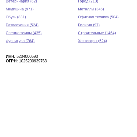
Ветеринария (62)
Город (213)
Медицина (971)
Металлы (345)
Обувь (831)
Офисная техника (504)
Развлечения (524)
Религия (97)
Спецмагазины (435)
Строительные (1464)
Фурнитура (764)
Хозтовары (524)
ИНН:
5204000590
ОГРН:
1025200939763