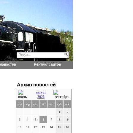
новостей
Рейтинг сайтов
Архив новостей
август
2026
пон
втр
срд
чет
пят
суб
вск
1
2
3
4
5
6
7
8
9
10
11
12
13
14
15
16