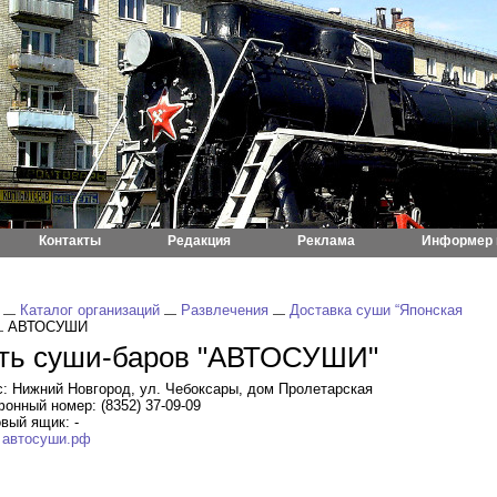
Контакты
Редакция
Реклама
Информер 
Каталог организаций
Развлечения
Доставка суши “Японская
АВТОСУШИ
ть суши-баров "АВТОСУШИ"
: Нижний Новгород, ул. Чебоксары, дом Пролетарская
онный номер: (8352) 37-09-09
вый ящик: -
:
автосуши.рф