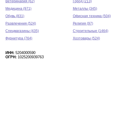
Ветеринария (62)
Город (213)
Медицина (971)
Металлы (345)
Обувь (831)
Офисная техника (504)
Развлечения (524)
Религия (97)
Спецмагазины (435)
Строительные (1464)
Фурнитура (764)
Хозтовары (524)
ИНН:
5204000590
ОГРН:
1025200939763