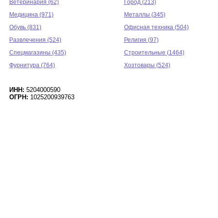
Ветеринария (62)
Город (213)
Медицина (971)
Металлы (345)
Обувь (831)
Офисная техника (504)
Развлечения (524)
Религия (97)
Спецмагазины (435)
Строительные (1464)
Фурнитура (764)
Хозтовары (524)
ИНН:
5204000590
ОГРН:
1025200939763