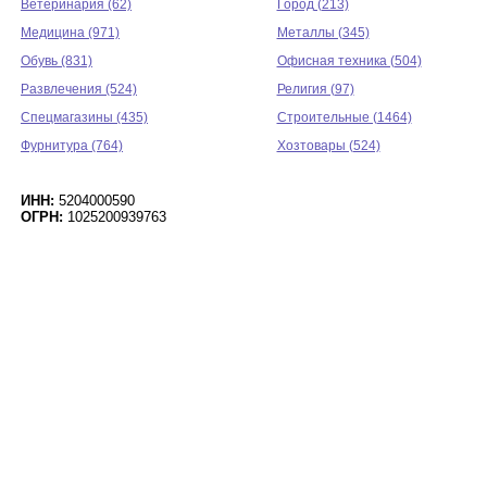
Ветеринария (62)
Город (213)
Медицина (971)
Металлы (345)
Обувь (831)
Офисная техника (504)
Развлечения (524)
Религия (97)
Спецмагазины (435)
Строительные (1464)
Фурнитура (764)
Хозтовары (524)
ИНН:
5204000590
ОГРН:
1025200939763