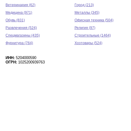
Ветеринария (62)
Город (213)
Медицина (971)
Металлы (345)
Обувь (831)
Офисная техника (504)
Развлечения (524)
Религия (97)
Спецмагазины (435)
Строительные (1464)
Фурнитура (764)
Хозтовары (524)
ИНН:
5204000590
ОГРН:
1025200939763