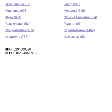
Ветеринария (62)
Город (213)
Медицина (971)
Металлы (345)
Обувь (831)
Офисная техника (504)
Развлечения (524)
Религия (97)
Спецмагазины (435)
Строительные (1464)
Фурнитура (764)
Хозтовары (524)
ИНН:
5204000590
ОГРН:
1025200939763