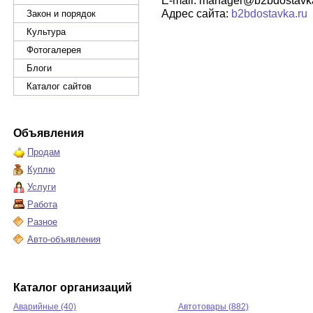
E-mail: manager@b2bdostavk
Адрес сайта:
b2bdostavka.ru
Закон и порядок
Культура
Фотогалерея
Блоги
Каталог сайтов
Объявления
Продам
Куплю
Услуги
Работа
Разное
Авто-объявления
Каталог организаций
Аварийные (40)
Автотовары (882)