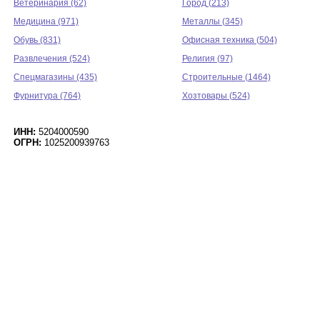
Ветеринария (62)
Город (213)
Медицина (971)
Металлы (345)
Обувь (831)
Офисная техника (504)
Развлечения (524)
Религия (97)
Спецмагазины (435)
Строительные (1464)
Фурнитура (764)
Хозтовары (524)
ИНН:
5204000590
ОГРН:
1025200939763