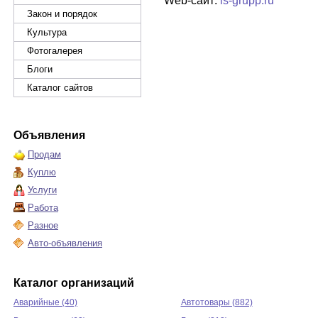
Web-сайт:
ls-grupp.ru
Закон и порядок
Культура
Фотогалерея
Блоги
Каталог сайтов
Объявления
Продам
Куплю
Услуги
Работа
Разное
Авто-объявления
Каталог организаций
Аварийные (40)
Автотовары (882)