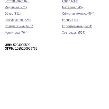
Ветеринария (62)
Город (213)
Медицина (971)
Металлы (345)
Обувь (831)
Офисная техника (504)
Развлечения (524)
Религия (97)
Спецмагазины (435)
Строительные (1464)
Фурнитура (764)
Хозтовары (524)
ИНН:
5204000590
ОГРН:
1025200939763