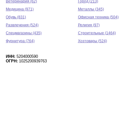
Ветеринария (62)
Город (213)
Медицина (971)
Металлы (345)
Обувь (831)
Офисная техника (504)
Развлечения (524)
Религия (97)
Спецмагазины (435)
Строительные (1464)
Фурнитура (764)
Хозтовары (524)
ИНН:
5204000590
ОГРН:
1025200939763