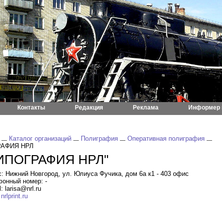
Контакты
Редакция
Реклама
Информер 
Каталог организаций
Полиграфия
Оперативная полиграфия
РАФИЯ НРЛ
ИПОГРАФИЯ НРЛ"
: Нижний Новгород, ул. Юлиуса Фучика, дом 6а к1 - 403 офис
онный номер: -
: larisa@nrl.ru
:
nrlprint.ru