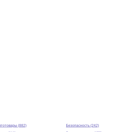
втотовары (882)
Безопасность (242)