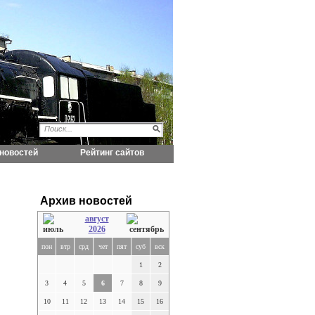
новостей
Рейтинг сайтов
Архив новостей
август
2026
пон
втр
срд
чет
пят
суб
вск
1
2
3
4
5
6
7
8
9
10
11
12
13
14
15
16