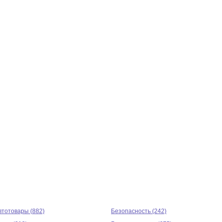
втотовары (882)
Безопасность (242)