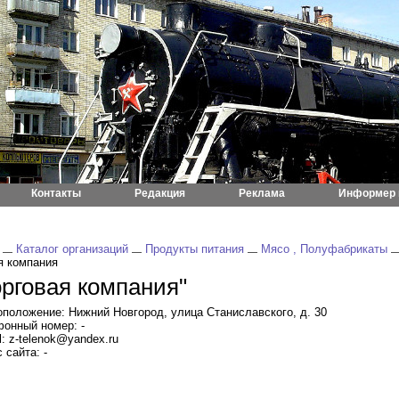
Контакты
Редакция
Реклама
Информер 
Каталог организаций
Продукты питания
Мясо , Полуфабрикаты
я компания
орговая компания"
положение: Нижний Новгород, улица Станиславского, д. 30
онный номер: -
l: z-telenok@yandex.ru
 сайта: -