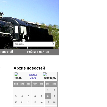
новостей
Рейтинг сайтов
Архив новостей
август
2026
пон
втр
срд
чет
пят
суб
вск
1
2
3
4
5
6
7
8
9
10
11
12
13
14
15
16