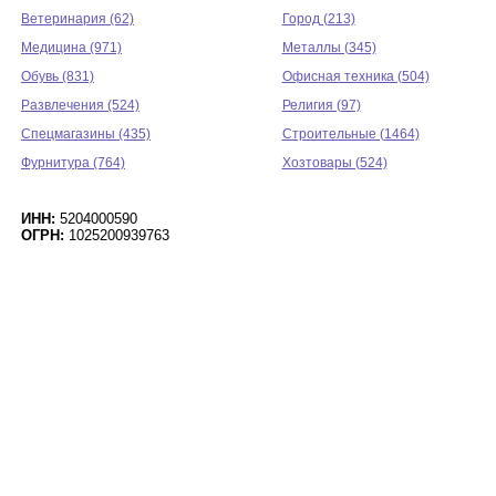
Ветеринария (62)
Город (213)
Медицина (971)
Металлы (345)
Обувь (831)
Офисная техника (504)
Развлечения (524)
Религия (97)
Спецмагазины (435)
Строительные (1464)
Фурнитура (764)
Хозтовары (524)
ИНН:
5204000590
ОГРН:
1025200939763